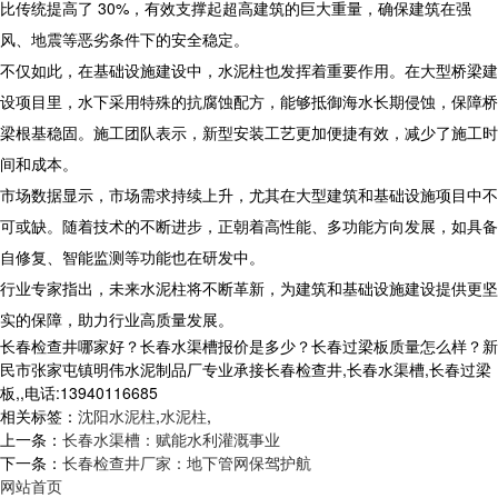
比传统提高了 30%，有效支撑起超高建筑的巨大重量，确保建筑在强
风、地震等恶劣条件下的安全稳定。
不仅如此，在基础设施建设中，水泥柱也发挥着重要作用。在大型桥梁建
设项目里，水下采用特殊的抗腐蚀配方，能够抵御海水长期侵蚀，保障桥
梁根基稳固。施工团队表示，新型安装工艺更加便捷有效，减少了施工时
间和成本。
市场数据显示，市场需求持续上升，尤其在大型建筑和基础设施项目中不
可或缺。随着技术的不断进步，正朝着高性能、多功能方向发展，如具备
自修复、智能监测等功能也在研发中。
行业专家指出，未来水泥柱将不断革新，为建筑和基础设施建设提供更坚
实的保障，助力行业高质量发展。
长春检查井哪家好？长春水渠槽报价是多少？长春过梁板质量怎么样？新
民市张家屯镇明伟水泥制品厂专业承接长春检查井,长春水渠槽,长春过梁
板,,电话:13940116685
相关标签：
沈阳水泥柱
,
水泥柱
,
上一条：
长春水渠槽：赋能水利灌溉事业
下一条：
长春检查井厂家：地下管网保驾护航
网站首页