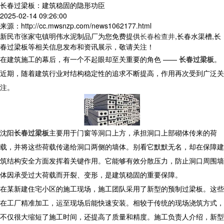
长春过梁板：建筑稳固的隐形功臣
2025-02-14 09:26:00
来源：http://cc.mwsnzp.com/news1062177.html
新民市张家屯镇明伟水泥制品厂为您免费提供
长春检查井
,长春水渠槽,长
春过梁板等相关信息发布和资讯展示，敬请关注！
在建筑施工的幕后，有一个不起眼却至关重要的角色 ——
长春过梁板
。
近期，随着建筑行业对结构稳定性的追求不断提高，作用再次受到广泛关
注。
沈阳
长春过梁板
主要用于门窗等洞口上方，承担洞口上部砌体传来的荷
载，并将这些荷载传递给洞口两侧的墙体。别看它默默无名，却在保障建
筑结构安全方面发挥着关键作用。它能够有效分散压力，防止洞口周围墙
体因承受过大荷载而开裂、变形，是建筑稳固的重要保障。
在某新建住宅小区的施工现场，施工团队采用了新型的预制过梁板。这些
在工厂精准加工，运至现场后能快速安装。相较于传统的现场浇筑方式，
不仅很大缩短了施工时间，还提高了质量和精度。施工负责人介绍，新型