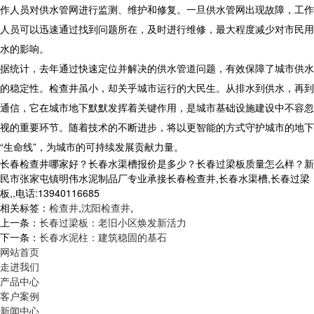
作人员对供水管网进行监测、维护和修复。一旦供水管网出现故障，工作
人员可以迅速通过找到问题所在，及时进行维修，最大程度减少对市民用
水的影响。
据统计，去年通过快速定位并解决的供水管道问题，有效保障了城市供水
的稳定性。​ 检查井虽小，却关乎城市运行的大民生。从排水到供水，再到
通信，它在城市地下默默发挥着关键作用，是城市基础设施建设中不容忽
视的重要环节。随着技术的不断进步，将以更智能的方式守护城市的地下
“生命线”，为城市的可持续发展贡献力量。​
长春检查井哪家好？长春水渠槽报价是多少？长春过梁板质量怎么样？新
民市张家屯镇明伟水泥制品厂专业承接长春检查井,长春水渠槽,长春过梁
板,,电话:13940116685
相关标签：
检查井
,
沈阳检查井
,
上一条：
长春过梁板：老旧小区焕发新活力​
下一条：
长春水泥柱：建筑稳固的基石​
网站首页
走进我们
产品中心
客户案例
新闻中心