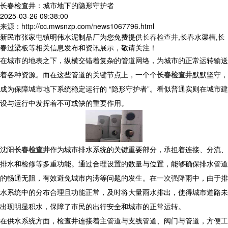
长春检查井：城市地下的隐形守护者​
2025-03-26 09:38:00
来源：http://cc.mwsnzp.com/news1067796.html
新民市张家屯镇明伟水泥制品厂为您免费提供
长春检查井
,长春水渠槽,长
春过梁板等相关信息发布和资讯展示，敬请关注！
在城市的地表之下，纵横交错着复杂的管道网络，为城市的正常运转输送
着各种资源。而在这些管道的关键节点上，一个个
长春检查井
默默坚守，
成为保障城市地下系统稳定运行的 “隐形守护者”。看似普通实则在城市建
设与运行中发挥着不可或缺的重要作用。
​ 沈阳
长春检查井
作为城市排水系统的关键重要部分，承担着连接、分流、
排水和检修等多重功能。通过合理设置的数量与位置，能够确保排水管道
的畅通无阻，有效避免城市内涝等问题的发生。在一次强降雨中，由于排
水系统中的分布合理且功能正常，及时将大量雨水排出，使得城市道路未
出现明显积水，保障了市民的出行安全和城市的正常运转。
​ 在供水系统方面，检查井连接着主管道与支线管道、阀门与管道，方便工