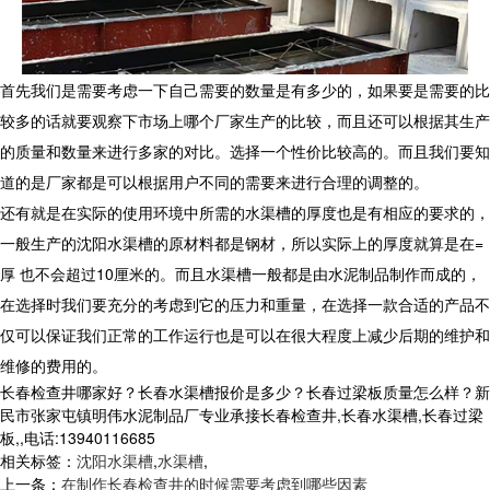
首先我们是需要考虑一下自己需要的数量是有多少的，如果要是需要的比
较多的话就要观察下市场上哪个厂家生产的比较，而且还可以根据其生产
的质量和数量来进行多家的对比。选择一个性价比较高的。而且我们要知
道的是厂家都是可以根据用户不同的需要来进行合理的调整的。
还有就是在实际的使用环境中所需的水渠槽的厚度也是有相应的要求的，
一般生产的沈阳水渠槽的原材料都是钢材，所以实际上的厚度就算是在
=
厚 也不会超过
10
厘米的。而且水渠槽一般都是由水泥制品制作而成的，
在选择时我们要充分的考虑到它的压力和重量，在选择一款合适的产品不
仅可以保证我们正常的工作运行也是可以在很大程度上减少后期的维护和
维修的费用的。
长春检查井哪家好？长春水渠槽报价是多少？长春过梁板质量怎么样？新
民市张家屯镇明伟水泥制品厂专业承接长春检查井,长春水渠槽,长春过梁
板,,电话:13940116685
相关标签：
沈阳水渠槽
,
水渠槽
,
上一条：
在制作长春检查井的时候需要考虑到哪些因素