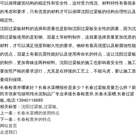
可以保障建筑结构的稳定性和安全性，这对受力情况、材料特性有着很多
的考虑和要求，只有优质的材料才可以保障沈阳过梁板的结构合理性以及
稳定性。
沈阳过梁板材料的选择和质量也是影响沈阳过梁板安全性的因素，因为沈
阳过梁板使用的是彩钢、混凝土等材料制作，这就要选择质量更加优质的
材料，才可以满足强度和耐久性的要求。钢材有着高强度以及耐腐蚀性能
的优点，混凝土有着抗震性能好以及使用寿命长的特点，这让沈阳过梁板
的制作，更加青睐这两种材料。沈阳过梁板的施工也影响着安全性，施工
要按照严格的要求进行，尤其是在焊接的工艺上，不能马虎，要让施工质
量得到保障。
长春检查井哪家好？长春水渠槽报价是多少？长春过梁板质量怎么样？新
民市张家屯镇明伟水泥制品厂专业承接长春检查井,长春水渠槽,长春过梁
板,,电话:13940116685
相关标签：
沈阳过梁板
,
过梁板
,
上一条：
长春水渠槽的使用特点
下一条：
长春检查井的特点
网站首页
走进我们