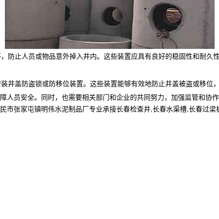
网等，防止人员或物品意外掉入井内。这些装置应具有良好的稳固性和耐久
以安装井盖防盗锁或防移位装置。这些装置能够有效地防止井盖被盗或移位
障人员安全。同时，也需要相关部门和企业的共同努力，加强监管和协作
家屯镇明伟水泥制品厂专业承接长春检查井,长春水渠槽,长春过梁板,,电话: