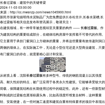
长春过梁板：建筑中的关键脊梁
2024-11-03 03:00:00
来源：http://cc.mwsnzp.com/news1045900.html
新民市张家屯镇明伟水泥制品厂为您免费提供
长春检查井
,长春水渠槽,长
春过梁板等相关信息发布和资讯展示，敬请关注！
在建筑领域，有一种常常被忽视却至关重要的构件 ——
长春过梁板
。作
为建筑结构的重要组成部分，在砌体结构房屋中发挥着不可替代的作用。
它主要用于承担门窗洞口上方砌体的重量，并将这些重量有效传递到洞口
两侧的墙体上。在实际施工中，无论是小型住宅还是大型商业建筑，只要
有门窗洞口的存在，就需要精心设计和安装。
从材质上看，沈阳
长春过梁板
有多种型号。传统的钢筋混凝土以其强度
高、耐久性好的特点，被广泛应用于各类永久性建筑。它能够承受较大的
荷载，保障建筑结构在长期使用过程中的稳定性。此外，还有一些新型材
料制成的过梁板也逐渐崭露头角，比如高强度纤维复合材料，这种重量
轻、安装便捷，在一些对施工速度和建筑自重有特殊要求的项目中表现出