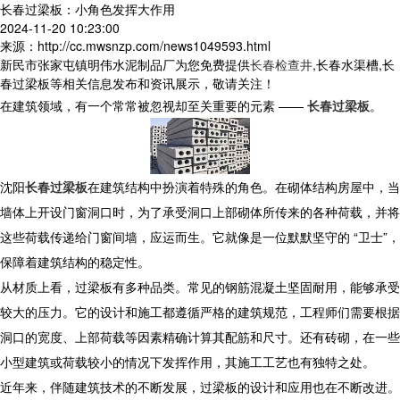
长春过梁板：小角色发挥大作用
2024-11-20 10:23:00
来源：http://cc.mwsnzp.com/news1049593.html
新民市张家屯镇明伟水泥制品厂为您免费提供
长春检查井
,长春水渠槽,长
春过梁板等相关信息发布和资讯展示，敬请关注！
在建筑领域，有一个常常被忽视却至关重要的元素 ——
长春过梁板
。
沈阳
长春过梁板
在建筑结构中扮演着特殊的角色。在砌体结构房屋中，当
墙体上开设门窗洞口时，为了承受洞口上部砌体所传来的各种荷载，并将
这些荷载传递给门窗间墙，应运而生。它就像是一位默默坚守的 “卫士”，
保障着建筑结构的稳定性。
从材质上看，过梁板有多种品类。常见的钢筋混凝土坚固耐用，能够承受
较大的压力。它的设计和施工都遵循严格的建筑规范，工程师们需要根据
洞口的宽度、上部荷载等因素精确计算其配筋和尺寸。还有砖砌，在一些
小型建筑或荷载较小的情况下发挥作用，其施工工艺也有独特之处。
近年来，伴随建筑技术的不断发展，过梁板的设计和应用也在不断改进。