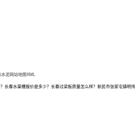
伟水泥
网站地图
XML
好？长春水渠槽报价是多少？长春过梁板质量怎么样？新民市张家屯镇明伟