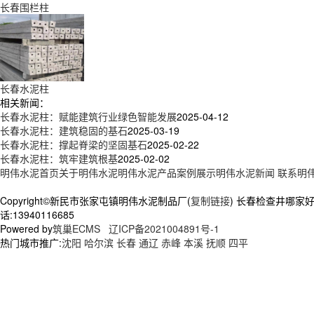
长春围栏柱
长春水泥柱
相关新闻：
长春水泥柱：赋能建筑行业绿色智能发展​
2025-04-12
长春水泥柱：建筑稳固的基石​
2025-03-19
长春水泥柱：撑起脊梁的坚固基石
2025-02-22
长春水泥柱：筑牢建筑根基
2025-02-02
明伟水泥首页
关于明伟水泥
明伟水泥产品
案例展示
明伟水泥新闻
联系明
Copyright©新民市张家屯镇明伟水泥制品厂(
复制链接
) 长春检查井哪家
话:13940116685
Powered by
筑巢ECMS
辽ICP备2021004891号-1
热门城市推广:
沈阳
哈尔滨
长春
通辽
赤峰
本溪
抚顺
四平