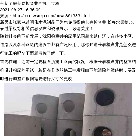
带您了解长春检查井的施工过程
2021-09-27 16:36:00
来源：http://cc.mwsnzp.com/news691383.html
新民市张家屯镇明伟水泥制品厂为您免费提供
长春检查井
,长春水渠槽,长
春过梁板等相关信息发布和资讯展示，敬请关注！
随着社会的不断发展，
沈阳检查井
的应用范围越来越广泛，在很多小区、
道路以及各种路途的建设中都有广泛应用，那你知道
长春检查井
是怎么进
行施工的吗？下面就带你了解一下。
首先在施工之前一定要检查所施工路面的状况，根据
长春检查井
的整体结
构设计相应的图纸，若是在具体的施工中发现由不能清除的障碍时，要及
时进行调整并根据需要进行尺寸的更改。