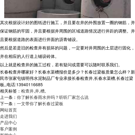
其次根据设计好的图纸进行施工，并且要在井的外围放置一圈的钢筋，并
保证钢筋的牢固，并且要根据井周围的区域道路情况进行井距的调整。并
且要根据道路的表面进行井面的沥青铺设。
然后是若是旧的检查井有损坏的问题，一定要对井周围的土层进行固化，
并在相应的人行道上铺设砖体。
以上就是检查井的施工过程，若有疑问或需要可以随时联系我们。
长春检查井哪家好？长春水渠槽报价是多少？长春过梁板质量怎么样？新
民市张家屯镇明伟水泥制品厂专业承接长春检查井,长春水渠槽,长春过梁
板,,电话:13940116685
相关标签：
检查井
,
井
,
槽
,
上一条：
你了解长春雨水井吗？听听厂家怎么说
下一条：
一文带你了解长春过梁板
网站首页
走进我们
产品中心
客户案例
新闻中心