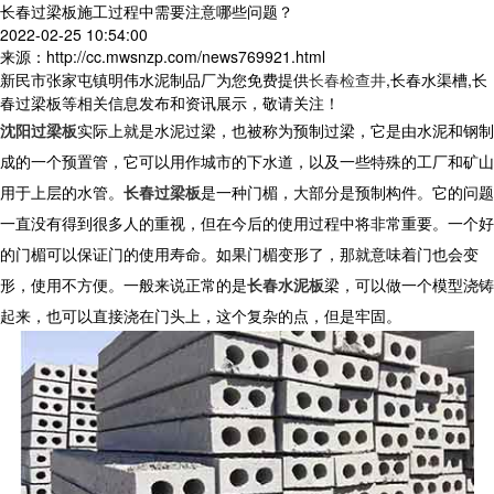
长春过梁板施工过程中需要注意哪些问题？
2022-02-25 10:54:00
来源：http://cc.mwsnzp.com/news769921.html
新民市张家屯镇明伟水泥制品厂为您免费提供
长春检查井
,长春水渠槽,长
春过梁板等相关信息发布和资讯展示，敬请关注！
沈阳过梁板
实际上就是水泥过梁，也被称为预制过梁，它是由水泥和钢制
成的一个预置管，它可以用作城市的下水道，以及一些特殊的工厂和矿山
用于上层的水管。
长春过梁板
是一种门楣，大部分是预制构件。它的问题
一直没有得到很多人的重视，但在今后的使用过程中将非常重要。一个好
的门楣可以保证门的使用寿命。如果门楣变形了，那就意味着门也会变
形，使用不方便。一般来说正常的是
长春水泥板
梁，可以做一个模型浇铸
起来，也可以直接浇在门头上，这个复杂的点，但是牢固。