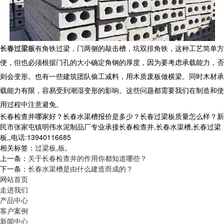
长春过梁板
有角铁过梁，门两侧的敲击槽，坑双排角铁，这种工艺简单方
便，但也必须根据门孔的大小确定角钢的厚度，因为要考虑承载能力，否
则会变形。也有一些建筑团队偷工减料，用木质废板做横梁。同时木材承
载能力有限，容易受到潮湿变形的影响。这些问题都需要我们在制造和使
用过程中注意避免。
长春检查井哪家好？长春水渠槽报价是多少？长春过梁板质量怎么样？新
民市张家屯镇明伟水泥制品厂专业承接长春检查井,长春水渠槽,长春过梁
板,,电话:13940116685
相关标签：
过梁板
,
板
,
上一条：
关于长春检查井的作用你都知道哪些？
下一条：
长春水渠槽是由什么建造而成的？
网站首页
走进我们
产品中心
客户案例
新闻中心