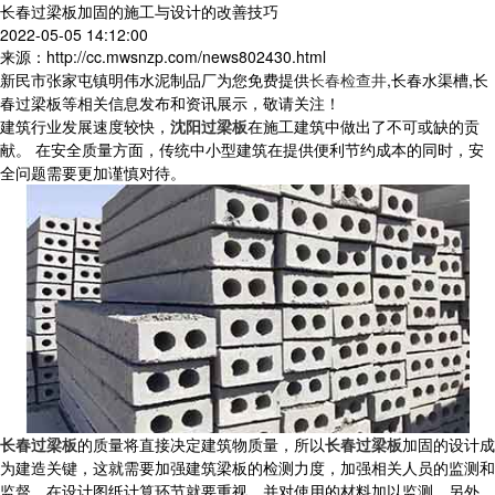
长春过梁板加固的施工与设计的改善技巧
2022-05-05 14:12:00
来源：http://cc.mwsnzp.com/news802430.html
新民市张家屯镇明伟水泥制品厂为您免费提供
长春检查井
,长春水渠槽,长
春过梁板等相关信息发布和资讯展示，敬请关注！
建筑行业发展速度较快，
沈阳过梁板
在施工建筑中做出了不可或缺的贡
献。 在安全质量方面，传统中小型建筑在提供便利节约成本的同时，安
全问题需要更加谨慎对待。
长春过梁板
的质量将直接决定建筑物质量，所以
长春过梁板
加固的设计成
为建造关键，这就需要加强建筑梁板的检测力度，加强相关人员的监测和
监督，在设计图纸计算环节就要重视，并对使用的材料加以监测。另外，