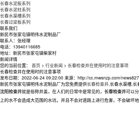
长春水泥板系列
长春水泥柱系列
长春水渠槽系列
长春过梁板系列
联系我们
新民市张家屯镇明伟水泥制品厂
联系人：张经理
电话：13940116685
地址：新民市张家屯镇柴家村
新闻详情
您的当前位置：
首页
>
行业新闻
>
长春检查井在使用时的注意事项
长春检查井在使用时的注意事项
发布日期：
2022-06-24 09:22:00
来源：
http://cc.mwsnzp.com/news827
新民市张家屯镇明伟水泥制品厂为您免费提供
长春检查井
,长春水渠槽,
沈阳检查井
就是俗称井盖，在人们的日常中是常见的，
长春检查井
可以分
上的水不会造成大范围的水坑，并且不会对道路上进行危害，不会破坏地