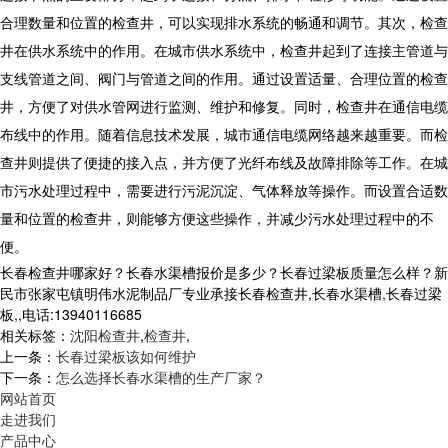
合理数量和位置的检查井，可以实现排水系统的畅通和调节。其次，检查
井在供水系统中的作用。在城市供水系统中，检查井起到了连接主管道与
支线管道之间、阀门与管道之间的作用。通过设置适量、合理位置的检查
井，方便了对供水管网进行监测、维护和修复。同时，检查井在通信电缆
布线中的作用。随着信息技术发展，城市通信电缆网络越来越重要。而检
查井则提供了便捷的接入点，并方便了光纤布线及故障排除等工作。在城
市污水处理过程中，需要进行污泥沉淀、气体释放等操作。而设置合适数
量和位置的检查井，则能够方便这些操作，并减少污水处理过程中的不
便。
长春检查井哪家好？长春水渠槽报价是多少？长春过梁板质量怎么样？新
民市张家屯镇明伟水泥制品厂专业承接长春检查井,长春水渠槽,长春过梁
板,,电话:13940116685
相关标签：
沈阳检查井
,
检查井
,
上一条：
长春过梁板该如何维护
下一条：
怎么选择长春水渠槽的生产厂家？
网站首页
走进我们
产品中心