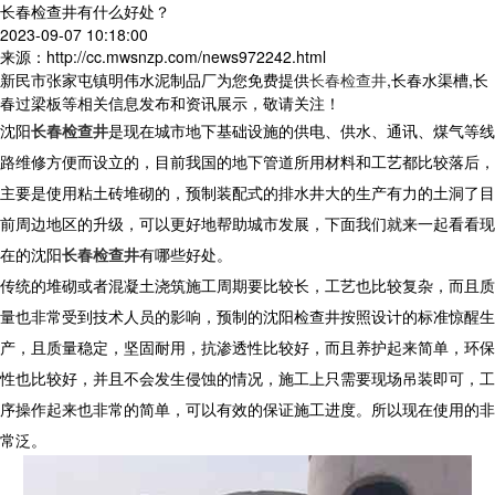
长春检查井有什么好处？
2023-09-07 10:18:00
来源：http://cc.mwsnzp.com/news972242.html
新民市张家屯镇明伟水泥制品厂为您免费提供
长春检查井
,长春水渠槽,长
春过梁板等相关信息发布和资讯展示，敬请关注！
沈阳
长春检查井
是现在城市地下基础设施的供电、供水、通讯、煤气等线
路维修方便而设立的，目前我国的地下管道所用材料和工艺都比较落后，
主要是使用粘土砖堆砌的，预制装配式的排水井大的生产有力的土洞了目
前周边地区的升级，可以更好地帮助城市发展，下面我们就来一起看看现
在的沈阳
长春检查井
有哪些好处。
传统的堆砌或者混凝土浇筑施工周期要比较长，工艺也比较复杂，而且质
量也非常受到技术人员的影响，预制的沈阳检查井按照设计的标准惊醒生
产，且质量稳定，坚固耐用，抗渗透性比较好，而且养护起来简单，环保
性也比较好，并且不会发生侵蚀的情况，施工上只需要现场吊装即可，工
序操作起来也非常的简单，可以有效的保证施工进度。所以现在使用的非
常泛。